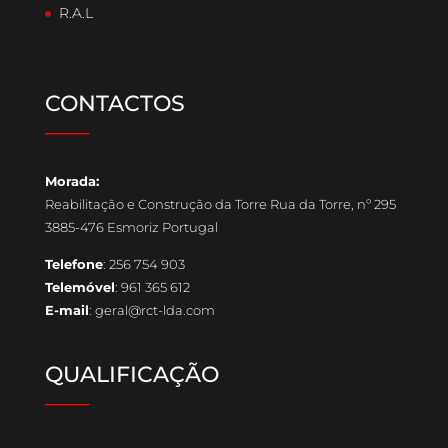
R.A.L
CONTACTOS
____
Morada:
Reabilitação e Construção da Torre Rua da Torre, nº 295
3885-476 Esmoriz Portugal
Telefone
: 256 754 903
Telemóvel
: 961 365 612
E-mail
: geral@rct-lda.com
QUALIFICAÇÃO
____