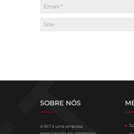
SOBRE NÓS
M
____
__
So
A RCT é uma empresa
especializada em apresentar