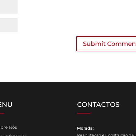
ENU
CONTACTOS
__
____
bre Nós
Morada:
Reabilitação e Construção da 